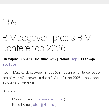
159
BIMpogovori pred siBIM
konferenco 2026
Objavljeno:
7.5.2026 |
Dolžina:
54:57 |
Prenesi:
mp3
|
Predvajaj:
YouTube
Robi in Matevž tokrat o vsem mogočem - od umetne inteligence do
zastojev na AC in seveda tudi o siBIM konferenci 2026, ki bo v torek
19.5.2026 v Portorožu.
Gostitelja:
Matevž Dolenc (
matevzdolenc.com
)
Robert Klinc (
robert@klinc.net
)