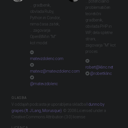
... potencialno
... gradbenik,
problematičen
obvlada Ruby,
teoretični
Python in Condor,
gradbenik,
nima časa za tek,
obvlada PHP in
... zagovarja
WP, dela spletne
OpenBIM in "M"
strani, ...
kot model.
zagovarja "M" kot
proces.
matevzdolenc.com
robert@klinc.net
matevz@matevzdolenc.com
@robertklinc
@matevzdolenc
GLASBA
V oddajah podcasta je uporabljena skladba
I dunno by
grapes (ft. J Lang, Morusque)
. © 2008 Licensed under a
Creative Commons Attribution (3.0) license.
LICENCA