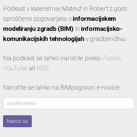
Podkast v katerem se Matevž in Robert z gosti
sproščeno pogovarjata o
informacijskem
modeliranju zgradb (BIM)
in
informacijsko-
komunikacijskih tehnologijah
v gradbeništvu.
Na podkast se lahko naročite preko
iTunes
,
YouTube
ali
RSS
.
Naročite se lahko na BIMpogovori e-novice: