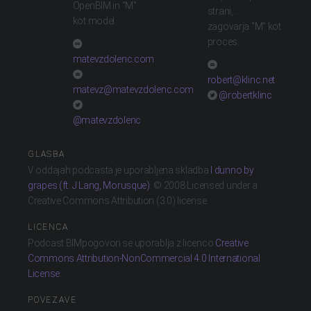
OpenBIM in "M"
strani, ...
kot model.
zagovarja "M" kot
proces.
matevzdolenc.com
robert@klinc.net
matevz@matevzdolenc.com
@robertklinc
@matevzdolenc
GLASBA
V oddajah podcasta je uporabljena skladba
I dunno by
grapes (ft. J Lang, Morusque)
. © 2008 Licensed under a
Creative Commons Attribution (3.0) license.
LICENCA
Podcast BIMpogovori se uporablja z licenco
Creative
Commons Attribution-NonCommercial 4.0 International
License
.
POVEZAVE