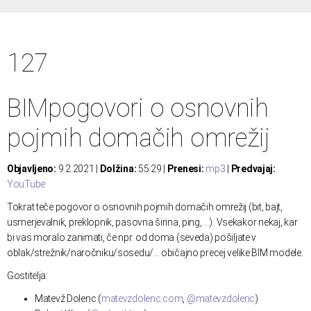
127
BIMpogovori o osnovnih
pojmih domačih omrežij
Objavljeno:
9.2.2021 |
Dolžina:
55:29 |
Prenesi:
mp3
|
Predvajaj:
YouTube
Tokrat teče pogovor o osnovnih pojmih domačih omrežij (bit, bajt,
usmerjevalnik, preklopnik, pasovna širina, ping, ...). Vsekakor nekaj, kar
bi vas moralo zanimati, če npr. od doma (seveda) pošiljate v
oblak/strežnik/naročniku/sosedu/... običajno precej velike BIM modele.
Gostitelja:
Matevž Dolenc (
matevzdolenc.com
,
@matevzdolenc
)