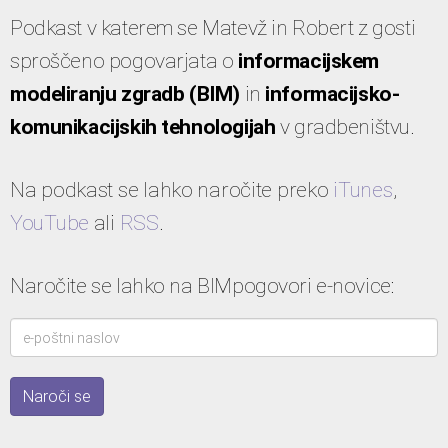
Podkast v katerem se Matevž in Robert z gosti
sproščeno pogovarjata o
informacijskem
modeliranju zgradb (BIM)
in
informacijsko-
komunikacijskih tehnologijah
v gradbeništvu.
Na podkast se lahko naročite preko
iTunes
,
YouTube
ali
RSS
.
Naročite se lahko na BIMpogovori e-novice: