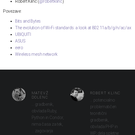
Robert Klinc (
@robertklinc
)
Povezave:
Bits and Bytes
The evolution of Wi-Fi standards: a look at 802.11a/b/g/n/ac/ax
UBIQUITI
ASUS
eero
Wireless mesh network
MATEVŽ
ROBERT KLINC
DOLENC
... potencialno
... gradbenik,
problematičen
obvlada Ruby,
teoretični
Python in Condor,
gradbenik,
nima časa za tek,
obvlada PHP in
... zagovarja
WP, dela spletne